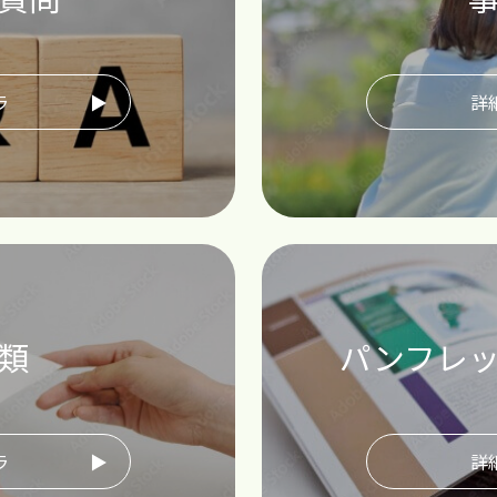
ラ
詳
類
パンフレ
ラ
詳